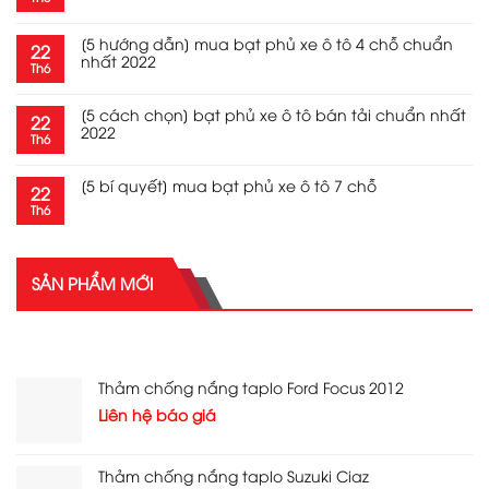
[5 hướng dẫn] mua bạt phủ xe ô tô 4 chỗ chuẩn
22
nhất 2022
Th6
[5 cách chọn] bạt phủ xe ô tô bán tải chuẩn nhất
22
2022
Th6
[5 bí quyết] mua bạt phủ xe ô tô 7 chỗ
22
Th6
SẢN PHẨM MỚI
SẢN PHẨM MỚI
Thảm chống nắng taplo Ford Focus 2012
Liên hệ báo giá
Thảm chống nắng taplo Suzuki Ciaz