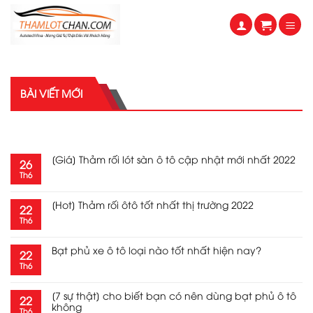
Skip
to
content
BÀI VIẾT MỚI
RECENT POSTS
[Giá] Thảm rối lót sàn ô tô cập nhật mới nhất 2022
26
Th6
[Hot] Thảm rối ôtô tốt nhất thị trường 2022
22
Th6
Bạt phủ xe ô tô loại nào tốt nhất hiện nay?
22
Th6
[7 sự thật] cho biết bạn có nên dùng bạt phủ ô tô
22
không
Th6