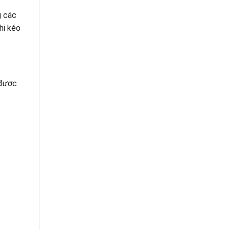
g các
hi kéo
 được