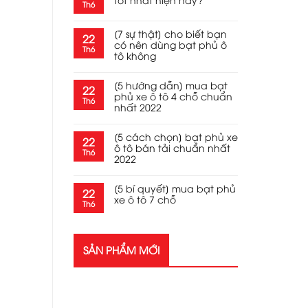
Th6
[7 sự thật] cho biết bạn
22
có nên dùng bạt phủ ô
Th6
tô không
[5 hướng dẫn] mua bạt
22
phủ xe ô tô 4 chỗ chuẩn
Th6
nhất 2022
[5 cách chọn] bạt phủ xe
22
ô tô bán tải chuẩn nhất
Th6
2022
[5 bí quyết] mua bạt phủ
22
xe ô tô 7 chỗ
Th6
SẢN PHẨM MỚI
SẢN PHẨM MỚI