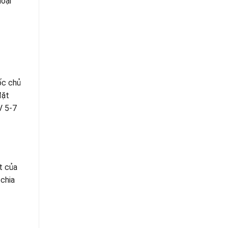
loại
ốc chủ
đặt
V 5-7
t của
 chia