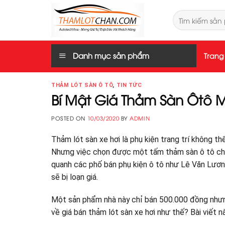
Skip
Tìm
to
kiếm:
content
Danh mục sản phẩm
Trang
THẢM LÓT SÀN Ô TÔ
,
TIN TỨC
Bí Mật Giá Thảm Sàn Ôtô M
POSTED ON
10/03/2020
BY
ADMIN
Thảm lót sàn xe hơi là phụ kiện trang trí không th
Nhưng việc chọn được một tấm thảm sàn ô tô chất
quanh các phố bán phụ kiện ô tô như Lê Văn Lươn
sẽ bị loạn giá.
Một sản phẩm nhà này chỉ bán 500.000 đồng nhưng
về giá bán thảm lót sàn xe hơi như thế? Bài viết n