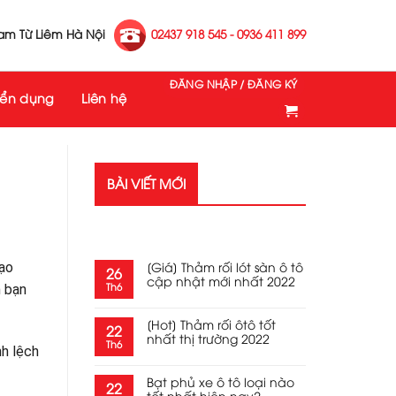
Nam Từ Liêm Hà Nội
02437 918 545 - 0936 411 899
ĐĂNG NHẬP / ĐĂNG KÝ
yển dụng
Liên hệ
BÀI VIẾT MỚI
RECENT POSTS
[Giá] Thảm rối lót sàn ô tô
dạo
26
cập nhật mới nhất 2022
Th6
n bạn
[Hot] Thảm rối ôtô tốt
22
nhất thị trường 2022
Th6
nh lệch
Bạt phủ xe ô tô loại nào
22
tốt nhất hiện nay?