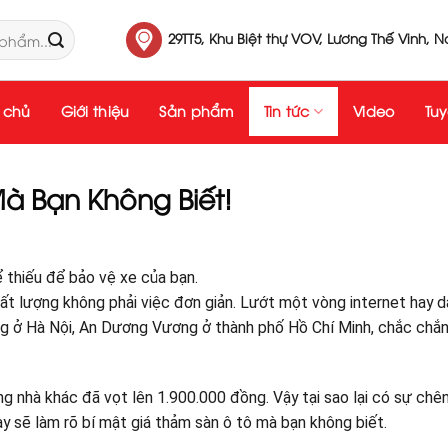
29TT5, Khu Biệt thự VOV, Lương Thế Vinh, 
 chủ
Giới thiệu
Sản phẩm
Tin tức
Video
Tu
à Bạn Không Biết!
ể thiếu để bảo vệ xe của bạn.
 lượng không phải việc đơn giản. Lướt một vòng internet hay 
g ở Hà Nội, An Dương Vương ở thành phố Hồ Chí Minh, chắc chắ
 nhà khác đã vọt lên 1.900.000 đồng. Vậy tại sao lại có sự chê
ày sẽ làm rõ bí mật giá thảm sàn ô tô mà bạn không biết.