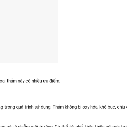
oại thảm này có nhiều ưu điểm:
g trong quá trình sử dụng. Thảm không bị oxy hóa, khó bục, chịu
ng gây ô nhiễm môi trường. Có thể tái chế, thân thiện với môi tr