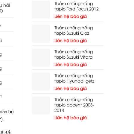
Thảm chống nắng
ự hài
taplo Ford Focus 2012
G)
Liên hệ báo giá
y
Thảm chống nắng
taplo Suzuki Ciaz
g
Liên hệ báo giá
Thảm chống nắng
g
taplo Suzuki Vitara
Liên hệ báo giá
g
Thảm chống nắng
taplo Hyundai getz
g
Liên hệ báo giá
h
Thảm chống nắng
taplo accent 2008-
2014
toàn bộ
Liên hệ báo giá
).
hể đổi