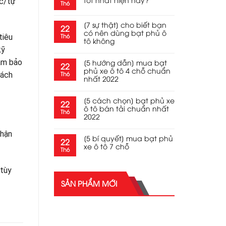
ác/tự
Th6
[7 sự thật] cho biết bạn
22
có nên dùng bạt phủ ô
Th6
tiêu
tô không
kỹ
[5 hướng dẫn] mua bạt
ảm bảo
22
phủ xe ô tô 4 chỗ chuẩn
Th6
hách
nhất 2022
[5 cách chọn] bạt phủ xe
22
ô tô bán tải chuẩn nhất
Th6
2022
nhận
[5 bí quyết] mua bạt phủ
22
xe ô tô 7 chỗ
Th6
 tùy
SẢN PHẨM MỚI
SẢN PHẨM MỚI