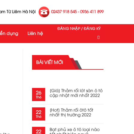
Nam Từ Liêm Hà Nội
02437 918 545 - 0936 411 899
ĐĂNG NHẬP / ĐĂNG KÝ
yển dụng
Liên hệ
BÀI VIẾT MỚI
RECENT POSTS
[Giá] Thảm rối lót sàn ô tô
26
cập nhật mới nhất 2022
Th6
[Hot] Thảm rối ôtô tốt
22
nhất thị trường 2022
Th6
Bạt phủ xe ô tô loại nào
22
tốt nhất hiện nay?