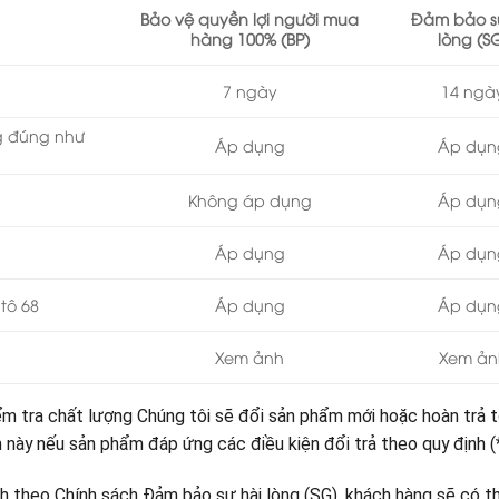
Bảo vệ quyền lợi người mua
Đảm bảo s
hàng 100% (BP)
lòng (S
7 ngày
14 ngà
ng đúng như
Áp dụng
Áp dụn
Không áp dụng
Áp dụn
Áp dụng
Áp dụn
tô 68
Áp dụng
Áp dụn
Xem ảnh
Xem ản
ểm tra chất lượng Chúng tôi sẽ đổi sản phẩm mới hoặc hoàn trả 
 này nếu sản phẩm đáp ứng các điều kiện đổi trả theo quy định (*
nh theo Chính sách Đảm bảo sự hài lòng (SG), khách hàng sẽ có t