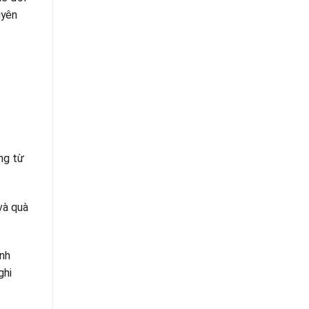
uyên
ng từ
và quà
ính
ghi