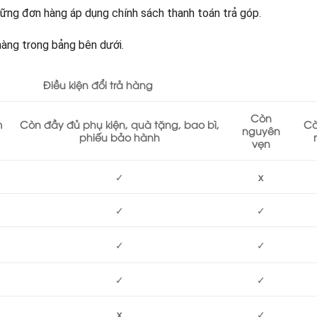
những đơn hàng áp dụng chính sách thanh toán trả góp.
hàng trong bảng bên dưới.
Điều kiện đổi trả hàng
Còn
m
Còn đầy đủ phụ kiện, quà tặng, bao bì,
Cò
nguyên
phiếu bảo hành
vẹn
✓
x
✓
✓
✓
✓
✓
✓
x
✓