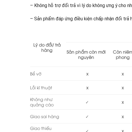
– Không hỗ trợ đổi trả vì lý do không ưng ý cho 
– Sản phẩm đáp ứng điều kiện chấp nhận đổi trả 
Lý do đổi/ trả
hàng
Sản phẩm còn mới
Còn niê
nguyên
phong
Bể vỡ
x
x
Lỗi kĩ thuật
x
x
Không như
✓
x
quảng cáo
Giao sai hàng
✓
x
Giao thiếu
✓
x