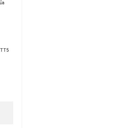
của
9 TT5