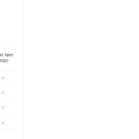
n tem
mạc
✓
✓
✓
✓