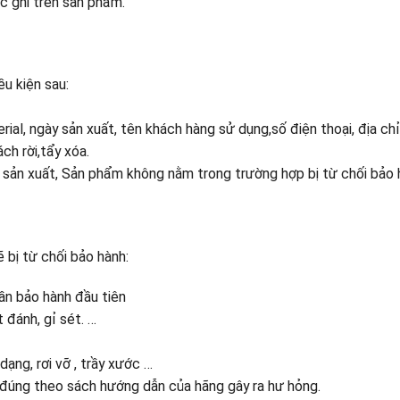
c ghi trên sản phẩm.
u kiện sau:
rial, ngày sản xuất, tên khách hàng sử dụng,số điện thoại, địa chỉ
h rời,tẩy xóa.
nh sản xuất, Sản phẩm không nằm trong trường hợp bị từ chối bảo 
bị từ chối bảo hành:
ần bảo hành đầu tiên
t đánh, gỉ sét. …
ạng, rơi vỡ , trầy xước …
 đúng theo sách hướng dẫn của hãng gây ra hư hỏng.