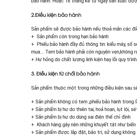
bảo hành. Hoặc 18 tháng kể từ ngày sản xuất đượ
2.Điều kiện bảo hành
Sản phẩm sẽ được bảo hành nếu thoả mãn các điề
+ Sản phẩm còn trong hạn bảo hành
+ Phiếu bảo hành đầy đủ thông tin: kiểu máy, số se
mua…. Tem bảo hành phải còn nguyên vẹn,không rác
+ Hư hỏng do chất lượng linh kiện hay lỗi quy trì
3. Điều kiện từ chối bảo hành
Sản phẩm thuộc một trong những điều kiện sau sẽ 
+ Sản phẩm không có tem ,phiếu bảo hành trong l
+ Sản phẩm bị hư do thiên tai, hoả hoạn, lụt lội, sé
+ Sản phẩm bị hư do dùng sai điện thế chỉ định
+ Khách hàng gây nên những khuyết tật như biến d
+ Sản phẩm được lắp đặt, bảo trì, sử dụng không