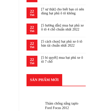
[7 sự thật] cho biết bạn có nên
22
dùng bạt phủ ô tô không
Th6
[5 hướng dẫn] mua bạt phủ xe
22
ô tô 4 chỗ chuẩn nhất 2022
Th6
[5 cách chọn] bạt phủ xe ô tô
22
bán tải chuẩn nhất 2022
Th6
[5 bí quyết] mua bạt phủ xe ô
22
tô 7 chỗ
Th6
SẢN PHẨM MỚI
SẢN PHẨM MỚI
Thảm chống nắng taplo
Ford Focus 2012