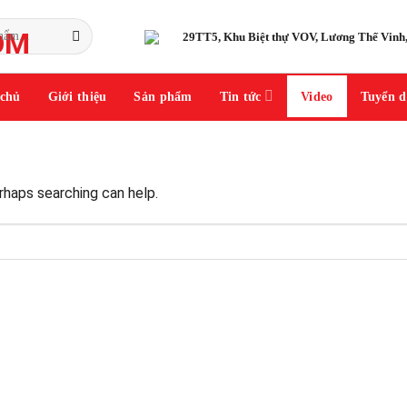
29TT5, Khu Biệt thự VOV, Lương Thế Vin
 chủ
Giới thiệu
Sản phẩm
Tin tức
Video
Tuyển 
erhaps searching can help.