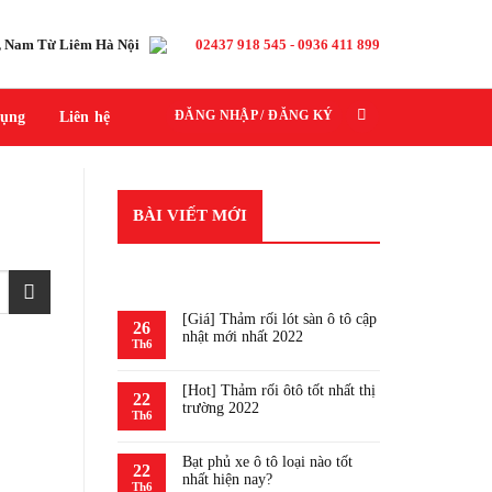
h, Nam Từ Liêm Hà Nội
02437 918 545 - 0936 411 899
dụng
Liên hệ
ĐĂNG NHẬP / ĐĂNG KÝ
BÀI VIẾT MỚI
RECENT POSTS
[Giá] Thảm rối lót sàn ô tô cập
26
nhật mới nhất 2022
Th6
[Hot] Thảm rối ôtô tốt nhất thị
22
trường 2022
Th6
Bạt phủ xe ô tô loại nào tốt
22
nhất hiện nay?
Th6