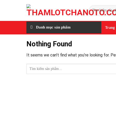
Skip
Tìm
to
kiếm:
content
Danh mục sản phẩm
Trang
Nothing Found
It seems we can’t find what you’re looking for. P