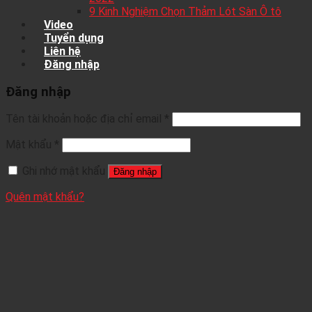
9 Kinh Nghiệm Chọn Thảm Lót Sàn Ô tô
Video
Tuyển dụng
Liên hệ
Đăng nhập
Đăng nhập
Tên tài khoản hoặc địa chỉ email
*
Mật khẩu
*
Ghi nhớ mật khẩu
Đăng nhập
Quên mật khẩu?