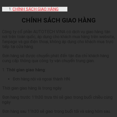
CHÍNH SÁCH GIAO HÀNG
CHÍNH SÁCH GIAO HÀNG
Công ty cổ phần AUTOTECH VINA có dịch vụ giao hàng tận
nơi trên toàn quốc, áp dụng cho khách mua hàng trên website,
fanpage và gọi điện thoại, không áp dụng cho khách mua trực
tiếp tại cửa hàng.
Đơn hàng sẽ được chuyển phát đến tận địa chỉ khách hàng
cung cấp thông qua công ty vận chuyển trung gian.
1.
Thời gian giao hàng
:
Đơn hàng nội và ngoại thành HN:
Thời gian giao hàng là trong ngày
Đơn hang trước 11h30 trưa thì sẽ giao trong buổi chiều cùng
ngày
Đơn hàng sau 11h30 sẽ giao trong buổi tối và sáng hôm sau.