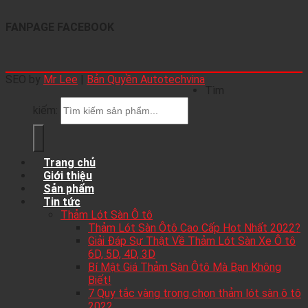
FANPAGE FACEBOOK
SEO by
Mr Lee
|
Bản Quyền Autotechvina
Tìm
kiếm:
Trang chủ
Giới thiệu
Sản phẩm
Tin tức
Thảm Lót Sàn Ô tô
Thảm Lót Sàn Ôtô Cao Cấp Hot Nhất 2022?
Giải Đáp Sự Thật Về Thảm Lót Sàn Xe Ô tô
6D, 5D, 4D, 3D
Bí Mật Giá Thảm Sàn Ôtô Mà Bạn Không
Biết!
7 Quy tắc vàng trong chọn thảm lót sàn ô tô
2022