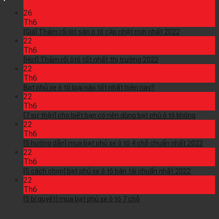
26
Th6
[Giá] Thảm rối lót sàn ô tô cập nhật mới nhất 2022
22
Th6
[Hot] Thảm rối ôtô tốt nhất thị trường 2022
22
Th6
Bạt phủ xe ô tô loại nào tốt nhất hiện nay?
22
Th6
[7 sự thật] cho biết bạn có nên dùng bạt phủ ô tô không
22
Th6
[5 hướng dẫn] mua bạt phủ xe ô tô 4 chỗ chuẩn nhất 2022
22
Th6
[5 cách chọn] bạt phủ xe ô tô bán tải chuẩn nhất 2022
22
Th6
[5 bí quyết] mua bạt phủ xe ô tô 7 chỗ