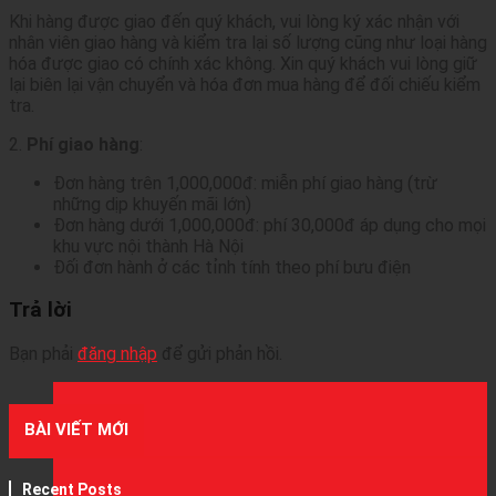
Khi hàng được giao đến quý khách, vui lòng ký xác nhận với
nhân viên giao hàng và kiểm tra lại số lượng cũng như loại hàng
hóa được giao có chính xác không. Xin quý khách vui lòng giữ
lại biên lại vận chuyển và hóa đơn mua hàng để đối chiếu kiểm
tra.
2.
Phí giao hàng
:
Đơn hàng trên 1,000,000đ: miễn phí giao hàng (trừ
những dịp khuyến mãi lớn)
Đơn hàng dưới 1,000,000đ: phí 30,000đ áp dụng cho mọi
khu vực nội thành Hà Nội
Đối đơn hành ở các tỉnh tính theo phí bưu điện
Trả lời
Bạn phải
đăng nhập
để gửi phản hồi.
BÀI VIẾT MỚI
Recent Posts