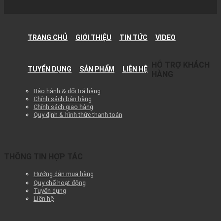
TRANG CHỦ
GIỚI THIỆU
TIN TỨC
VIDEO
HỖ TRỢ KHÁCH
TUYỂN DỤNG
SẢN PHẨM
LIÊN HỆ
HÀNG
Bảo hành & đổi trả hàng
Chính sách bán hàng
Chính sách giao hàng
Quy định & hình thức thanh toán
THÔNG TIN HỢP TÁC
Hướng dẫn mua hàng
Quy chế hoạt động
Tuyển dụng
Liên hệ