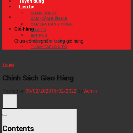
Tuyển dụng
Liên hệ
CHĂM SÓC XE
Đăng nhập / Đăng ký
CAM-CẢM BIẾN LÙI
CAMERA HÀNH TRÌNH
Giỏ hàng
DÙ Ô TÔ
BẠT PHỦ
Chưa có sản phẩm trong giỏ hàng.
VỎ DA CHÌA KHÓA
THẢM TAPLO Ô TÔ
Tin tức
Chính Sách Giao Hàng
Posted on
09/02/2020
16/02/2022
by
Admin
Contents