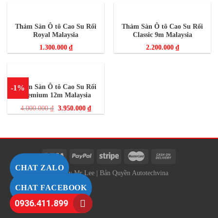
Thảm Sàn Ô tô Cao Su Rối
Thảm Sàn Ô tô Cao Su Rối
Royal Malaysia
Classic 9m Malaysia
1.300.000
₫
2.200.000
₫
Thảm Sàn Ô tô Cao Su Rối
-1%
Premium 12m Malaysia
4.000.000
₫
3.950.000
₫
CHAT ZALO
SEO by
Mr Lee
|
Bản Quyền Autotechvina
CHAT FACEBOOK
0936.411.899