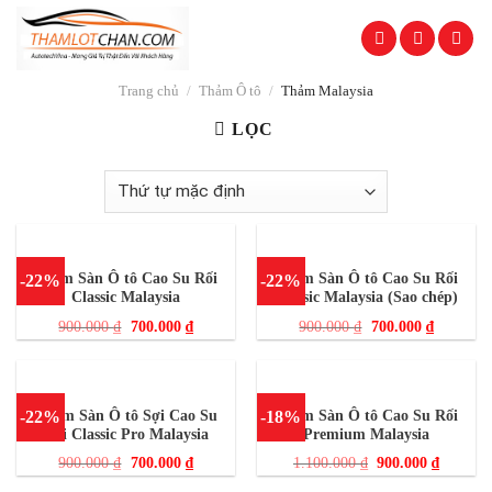
Skip
to
content
Trang chủ
/
Thảm Ô tô
/
Thảm Malaysia
LỌC
Thảm Sàn Ô tô Cao Su Rối
Thảm Sàn Ô tô Cao Su Rối
-22%
-22%
Classic Malaysia
Classic Malaysia (Sao chép)
900.000
₫
700.000
₫
900.000
₫
700.000
₫
Thảm Sàn Ô tô Sợi Cao Su
Thảm Sàn Ô tô Cao Su Rối
-22%
-18%
Rối Classic Pro Malaysia
Premium Malaysia
900.000
₫
700.000
₫
1.100.000
₫
900.000
₫